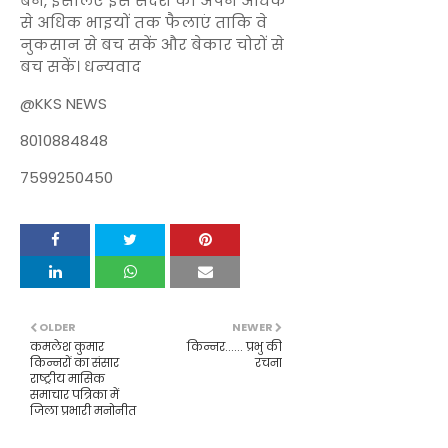
बनें, इसलिए इस संदेश को अपने अधिक
से अधिक भाइयों तक फैलाएं ताकि वे
नुकसान से बच सकें और बेकार चोरों से
बच सकें। धन्यवाद
@KKS NEWS
8010884848
7599250450
OLDER
NEWER
कमलेश कुमार
किन्नर...... प्रभु की
किन्नरों का संसार
रचना
राष्ट्रीय मासिक
समाचार पत्रिका में
जिला प्रभारी मनोनीत