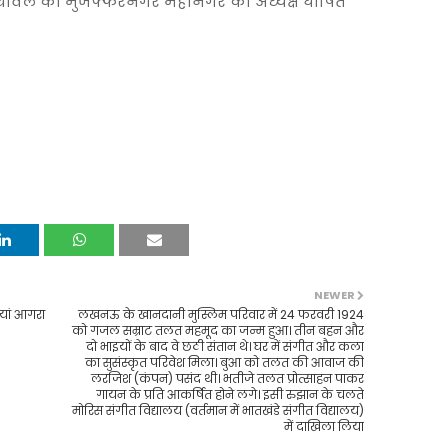
रथावल को मुजफ्फरनगर महानगर का अध्यक्ष घोषित
NEWER
ियां आगरा
लखनऊ के खानदानी मुस्लिम परिवार में 24 फरवरी 1924
को गजल सम्राट तलत महमूद का जन्म हुआ। तीन बहन और
दो भाइयों के बाद वे छठी संतान थे। घर में संगीत और कला
का सुसंस्कृत परिवेश मिला। बुआ को तलत की आवाज की
लरजिश (कंपन) पसंद थी। भतीजे तलत प्रोत्साहन पाकर
गायन के प्रति आकर्षित होने लगे। इसी रुझान के चलते
मोरिस संगीत विद्यालय (वर्तमान में भातखंडे संगीत विद्यालय)
में दाखिला लिया