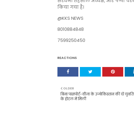
सरधना तहसील अध्यक्ष, और पप्पी च
किया गया है।
@KKS NEWS
8010884848
7599250450
REACTIONS
OLDER
बिना पासपोर्ट-वीज़ा के उज्बेकिस्तान की दो युवत
के होटल में मिलीं