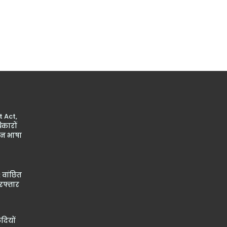
 Act,
कारों
ान भाषा
 वांछित
रफ्तार
ैदियों