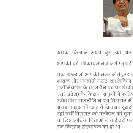
#एक_किसान_संघर्ष_युग_का_अंत 
आपकी बड़ी शिकायते!नाराजगी! बुराई 
एक शख्स जो आपकी नजर में बेहतर र
भावुक ओर जज्बाती जरूर था। लेकिन बे
इंजीनियरिंग के बेहतरीन पद पर थे।चौधर
उत्तर प्रदेश) के किसान बुजुर्गो ने फर
रुके। फिर राजनीति ने इस विरासत में 
बुराइयां शुरू की। ओर ये विरासत दूसर
रही बचीं विरासत को वर्तमान की युवा
के लिए आर्थिक चिंताओं ने कई दरों 
हम किसान संख्याबल का ही था।