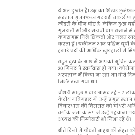
ये अंत दुखांत है। उम्र का शिखर छून
सरताज मुजफ्फरनगर बड़ी तकलीफ हुई तेर
लीडरी के बीज बोए है। लेकिन दुःख यही 
गुजराती माँ और मराठी बाप बनाने से 
कमसमझ गिले शिकवों ओर गलत व्यवहा
करता हूँ । यकीनन आज पश्चिम यूपी के 
हमारे घरों की आर्थिक खुशहाली में सिर
बहुत दुख के साथ मैं आपको सूचित कर
20 मिनट पे स्वर्गवास हो गया। कोरोना
अस्पताल में किया जा रहा था। बीते दिनों 
निर्भर रखा गया था।
चौधरी साहब 8 बार सांसद रहे - 7 लोक 
केंद्रीय मंत्रिमंडल में उन्हें प्रमुख स्था
विचारधारा की विरासत को चौधरी अजि
वर्ग के नेता के रूप में उन्हें पहचाना 
अध्यक्ष की ज़िम्मेदारी भी निभा रहे थे।
बीते दिनों में चौधरी साहब की सेहत