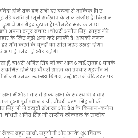
े!अलविदा होने तक हम सभी हर घटना से वाकिफ है। ए
े बर्ताव से ! तूने सर्वखाप के ताज संजोए है। किसान
हुआ ये अंत बेहद दुखांत है। ग्रीनलैंड सम्भल जाए।
बचे। अपना वजूद बचाएं । चौधरीं अजीत सिंह साहब मेरे
र के लिए मुझे क्षमा करें ।माफी दे। आपको नमन
हर गाँव कस्बे के चूल्हों का सांस जरूर उखड़ा होगा।
्फ आप ही जिंदा हो और रहोगे।
ता हूँ, चौधरी अजित सिंह जी का आज 6 मई, सुबह 8 बजके
 संक्रमित होने पर चौधरी साहब का उपचार गुड़गाँव में
में जब उनका स्वास्थ्य बिगड़ा, उन्हें ICU में वेंटिलेटर पर
सभा में और 1 बार वे राज्य सभा के सदस्य थे। 4 बार
न प्राप्त हुआ। पूर्व प्रधान मंत्री, चौधरी चरण सिंह जी की
त सिंह जी ने बखूबी सँभाला और देश के किसान-कमेरा
गया। चौधरी अजित सिंह जी राष्ट्रीय लोकदल के राष्ट्रीय
 को लेकर बहुत साथी, सहयोगी और उनके शुभचिंतक