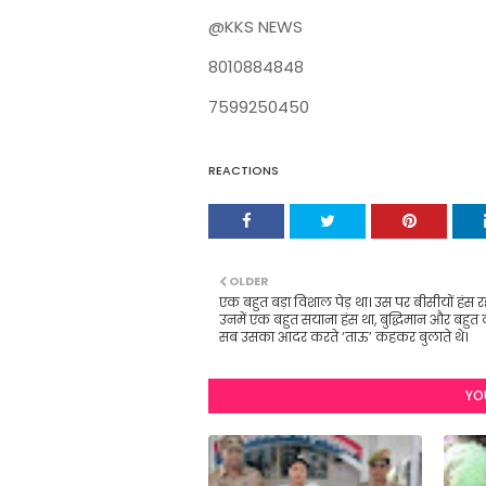
@KKS NEWS
8010884848
7599250450
REACTIONS
OLDER
एक बहुत बड़ा विशाल पेड़ था। उस पर बीसीयों हंस रह
उनमें एक बहुत सयाना हंस था, बुद्धिमान और बहुत दू
सब उसका आदर करते ‘ताऊ’ कहकर बुलाते थे।
YO