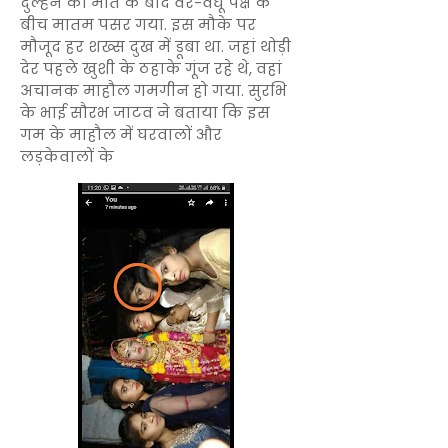
दुल्हन की मौत के बाद वर-वधू पक्ष के
बीच मातम पसर गया. इस मौके पर
मौजूद हर शख्स दुख में डूबा था. जहां थोड़ी
देर पहले खुशी के ठहाके गूंज रहे थे, वहां
अचानक माहौल गमगीन हो गया. सुरभि
के भाई सौरभ जाटव ने बताया कि इस
गम के माहौल में घरवालों और
लड़केवालों के