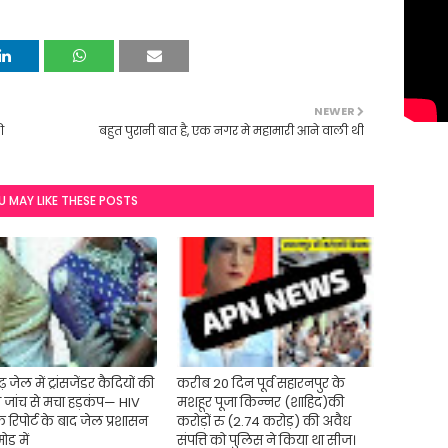
NEWER
ी
बहुत पुरानी बात है, एक नगर मे महामारी आने वाली थी
U MAY LIKE THESE POSTS
़ जेल में ट्रांसजेंडर कैदियों की
करीब 20 दिन पूर्व सहारनपुर के
्य जांच से मचा हड़कंप— HIV
मशहूर पूजा किन्नर (शाहिद)की
िक रिपोर्ट के बाद जेल प्रशासन
करोड़ों रु (2.74 करोड़) की अवैध
ोड में
संपत्ति को पुलिस ने किया था सीज।