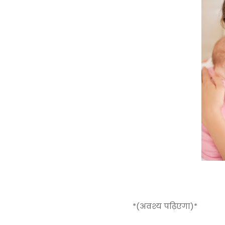
*(अवश्य पढ़िएगा)*