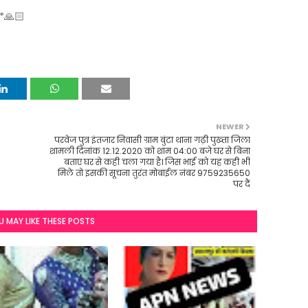
*🙏🏻
NEWER
परवेज पुत्र इंतजार निवासी ग्राम बुंटा थाना गढ़ी पुख्ता जिला
शामली दिनांक 12.12.2020 को शाम 04:00 बजे घर से बिना
बताए घर से कही चला गया है। जिस भाई को यह कही भी
मिले तो इसकी सूचना तुरंत मोबाईल नंबर 9759235650
पर दैं
U MAY LIKE THESE POSTS