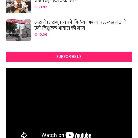
धोखाधड़ी, न्याय की मांग
21:45
ट्रांसजेंडर समुदाय को मिलेगा अपना घर: लखनऊ में
उठी निशुल्क आवास की मांग
10:36
SUBSCRIBE US